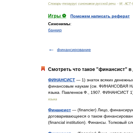
Словарь
-
тезаурус
синонимов
русской
речи
. -
М:
.
АСТ
-
Игры ⚽
Поможем написать реферат
Синонимы
:
банкир
финансирование
Смотреть что такое "финансист" в
ФИНАНСИСТ
— 1) знаток всяких денежных
финансовым наукам (см. ФИНАНСОВАЯ НАУК
языка. Павленков Ф., 1907. ФИНАНСИСТ
языка
Финансист
— (financier) Лицо, финансир
договаривающееся о таком финансирован
(financial institution). Финансы. Толковый