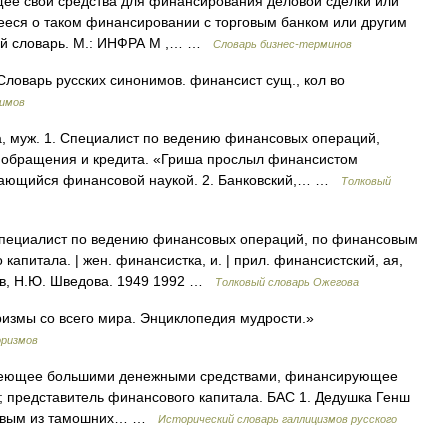
ющее свои средства для финансирования деловой сделки или
ееся о таком финансировании с торговым банком или другим
ый словарь. М.: ИНФРА М ,… …
Словарь бизнес-терминов
ловарь русских синонимов. финансист сущ., кол во
нимов
муж. 1. Специалист по ведению финансовых операций,
о обращения и кредита. «Гриша прослыл финансистом
нимающийся финансовой наукой. 2. Банковский,… …
Толковый
пециалист по ведению финансовых операций, по финансовым
капитала. | жен. финансистка, и. | прил. финансистский, ая,
гов, Н.Ю. Шведова. 1949 1992 …
Толковый словарь Ожегова
измы со всего мира. Энциклопедия мудрости.»
оризмов
владеющее большими денежными средствами, финансирующее
.; представитель финансового капитала. БАС 1. Дедушка Генш
первым из тамошних… …
Исторический словарь галлицизмов русского