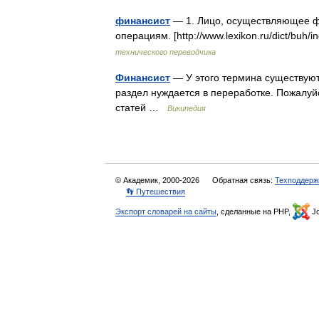
финансист
— 1. Лицо, осуществляющее ф
операциям. [http://www.lexikon.ru/dict/buh
технического переводчика
Финансист
— У этого термина существуют 
раздел нуждается в переработке. Пожалуй
статей …
Википедия
© Академик, 2000-2026
Обратная связь:
Техподдерж
👣 Путешествия
Экспорт словарей на сайты
, сделанные на PHP,
Jo