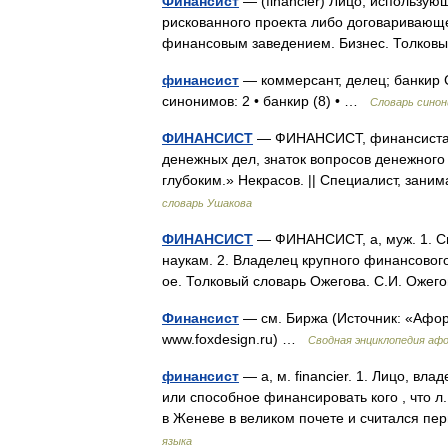
Финансист
— (financier) Лицо, использу
рискованного проекта либо договаривающ
финансовым заведением. Бизнес. Толков
финансист
— коммерсант, делец; банкир С
синонимов: 2 • банкир (8) • …
Словарь сино
ФИНАНСИСТ
— ФИНАНСИСТ, финансиста, 
денежных дел, знаток вопросов денежног
глубоким.» Некрасов. || Специалист, за
словарь Ушакова
ФИНАНСИСТ
— ФИНАНСИСТ, а, муж. 1. С
наукам. 2. Владелец крупного финансового 
ое. Толковый словарь Ожегова. С.И. Оже
Финансист
— см. Биржа (Источник: «Афор
www.foxdesign.ru) …
Сводная энциклопедия аф
финансист
— а, м. financier. 1. Лицо, 
или способное финансировать кого , что л
в Женеве в великом почете и считался 
языка