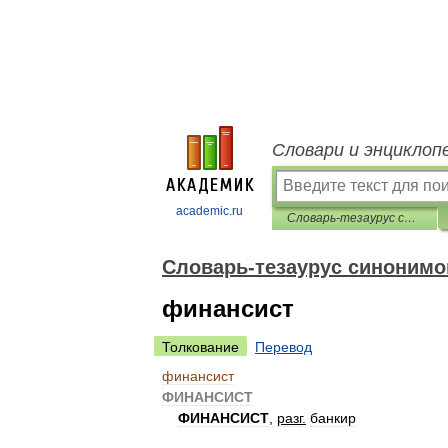
Словари и энциклоп
academic.ru
Словарь-тезаурус синонимов русской речи
Словарь-тезаурус синонимо
финансист
Толкование
Перевод
финансист
ФИНАНСИСТ
ФИНАНСИСТ
,
разг
.
банкир