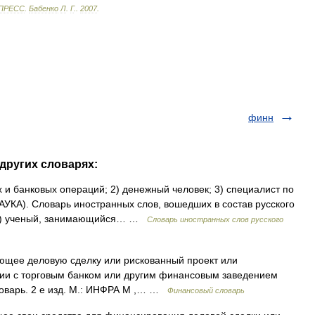
ПРЕСС
.
Бабенко
Л
.
Г
.
.
2007
.
финн
 других словарях:
 и банковых операций; 2) денежный человек; 3) специалист по
А). Словарь иностранных слов, вошедших в состав русского
 1) ученый, занимающийся… …
Словарь иностранных слов русского
ующее деловую сделку или рискованный проект или
ии с торговым банком или другим финансовым заведением
 словарь. 2 е изд. М.: ИНФРА М ,… …
Финансовый словарь